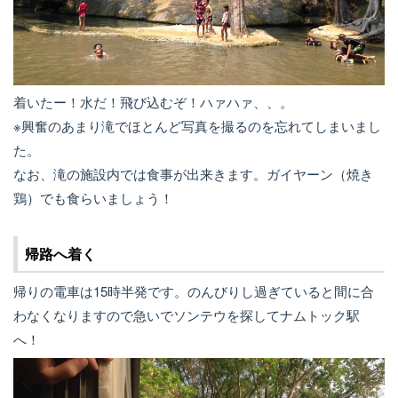
着いたー！水だ！飛び込むぞ！ハァハァ、、。
※興奮のあまり滝でほとんど写真を撮るのを忘れてしまいまし
た。
なお、滝の施設内では食事が出来きます。ガイヤーン（焼き
鶏）でも食らいましょう！
帰路へ着く
帰りの電車は15時半発です。のんびりし過ぎていると間に合
わなくなりますので急いでソンテウを探してナムトック駅
へ！