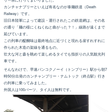
カンチャナブリーといえば有名なのが泰麺鉄道（Death
Railway）です。
旧日本陸軍によって建設・運行されたこの鉄道網は、その名
の通り「麺の様にくねくねと曲がった？！」線路が遠くまで
延びています。
この列車の醍醐味は最終地点に近づくと現れる崖すれすれに
作られた木造の架線を通るもの。
壮大な河と森を眺めて楽しめるタイでも指折りの人気観光列
車です。
そんなわけで、早速バンコクノーイ（トンブリー）駅から朝7
時50分出発のカンチャンブリー・ナムトック（終点駅）行き
の列車に乗ってみました。
外国人は100バーツ、タイ人は無料です。